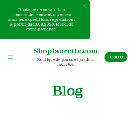
Boutique en congé : Les
commandes restent ouvertes
mais les expéditions reprendront
e
à partir du 13.08.2026. Merci de
votre patience !
nvas
Skip
to
Shoplaurette.com
content
0,00
€
Boutique de parcs et jardins
Mobile
laurette
Menu
Toggle
Blog