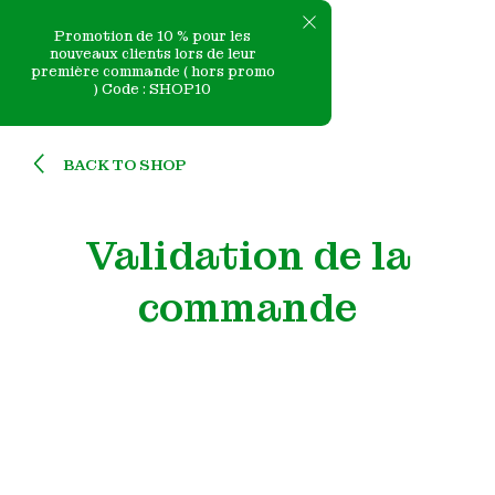
Promotion de 10 % pour les
nouveaux clients lors de leur
première commande ( hors promo
) Code : SHOP10
Skip
BACK TO SHOP
to
content
Validation de la
commande