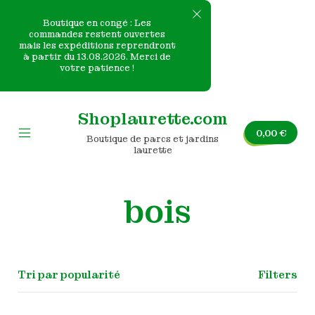
Boutique en congé : Les
commandes restent ouvertes
mais les expéditions reprendront
e
à partir du 13.08.2026. Merci de
votre patience !
nvas
Skip
to
Shoplaurette.com
content
0,00
€
Boutique de parcs et jardins
Mobile
laurette
Menu
Toggle
bois
Filters