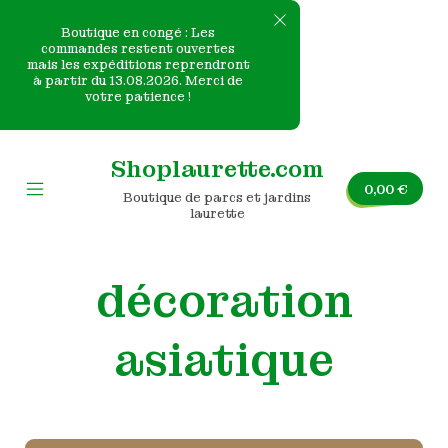
Boutique en congé : Les
commandes restent ouvertes
mais les expéditions reprendront
e
à partir du 13.08.2026. Merci de
votre patience !
nvas
Skip
to
Shoplaurette.com
content
0,00
€
Boutique de parcs et jardins
Mobile
laurette
Menu
Toggle
décoration
asiatique