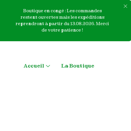
Boutique en congé : Les commandes
restent ouvertes mais les expéditions
reprendront à partir du 13.08.2026. Merci
de votre patience !
Skip
to
content
Accueil
La Boutique
Menu
Toggle
Qui sommes nous ?
Contactez-nous