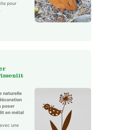
aite pour
.
er
issenlit
 naturelle
décoration
à poser
lit en métal
 avec une