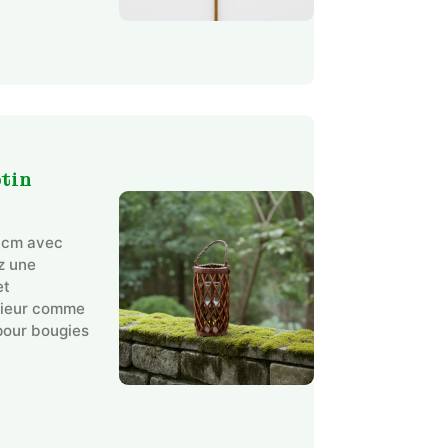
tin
1 cm avec
ez une
et
rieur comme
 pour bougies