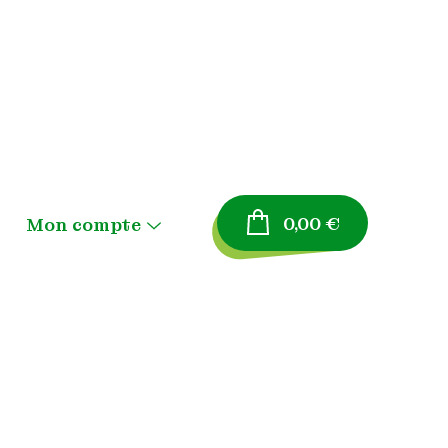
0,00
€
Mon compte
Menu
Toggle
Panier
Validation de la
n
commande