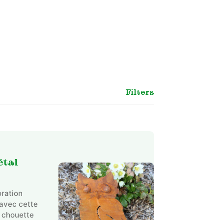
Filters
étal
ration
 avec cette
n chouette