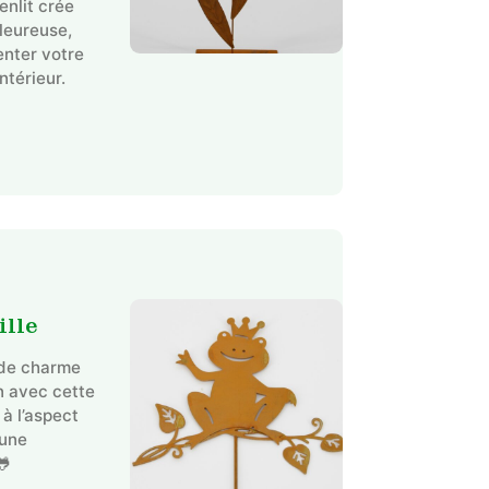
enlit crée
leureuse,
enter votre
ntérieur.
ille
 de charme
in avec cette
 à l’aspect
 une
🐸