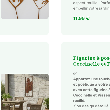
aspect rouille . Parf
embellir votre jardin
11,99
€
Figurine à pos
Coccinelle et P
🌿
Apportez une touche
et poétique à votre 
avec cette figurine 
Coccinelle et Pissen
Ce
rouillé.
Son design détaillé
produit