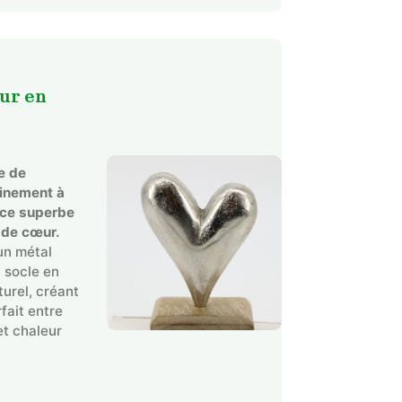
ur en
e de
finement à
c ce superbe
 de cœur.
un métal
 socle en
urel, créant
rfait entre
et chaleur