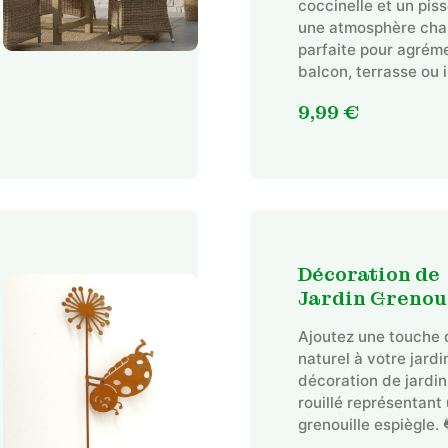
coccinelle et un piss
a
une atmosphère cha
plusieurs
parfaite pour agrém
variations.
balcon, terrasse ou i
Les
options
9,99
€
peuvent
être
choisies
sur
la
page
Décoration de
du
Jardin Grenou
produit
Ajoutez une touche
naturel à votre jard
décoration de jardin
rouillé représentant
grenouille espiègle. 