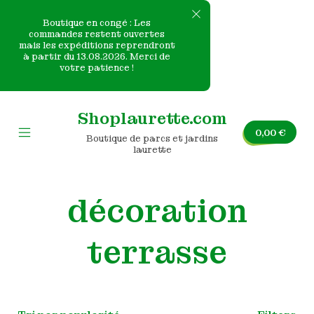
Boutique en congé : Les
commandes restent ouvertes
mais les expéditions reprendront
e
à partir du 13.08.2026. Merci de
votre patience !
nvas
Skip
to
Shoplaurette.com
content
0,00
€
Boutique de parcs et jardins
Mobile
laurette
Menu
Toggle
décoration
terrasse