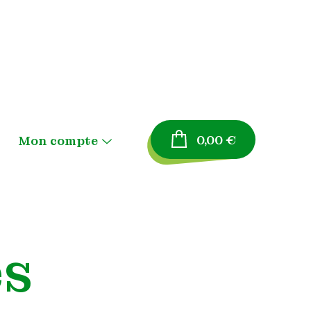
0,00
€
Mon compte
Menu
Toggle
Panier
Validation de la
es
commande