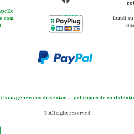
re
apelle
e.com
Lundi au
4
Sam
itions générales de ventes
―
politiques de confidenti
© All right reserved