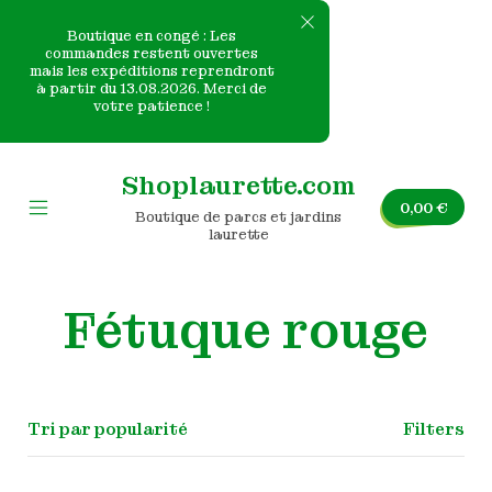
Boutique en congé : Les
commandes restent ouvertes
mais les expéditions reprendront
e
à partir du 13.08.2026. Merci de
votre patience !
nvas
Skip
to
Shoplaurette.com
content
0,00
€
Boutique de parcs et jardins
Mobile
laurette
Menu
Toggle
Fétuque rouge
Filters