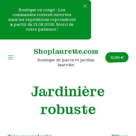
Boutique en congé : Les
commandes restent ouvertes
mais les expéditions reprendront
e
à partir du 13.08.2026. Merci de
votre patience !
nvas
Skip
to
Shoplaurette.com
content
0,00
€
Boutique de parcs et jardins
Mobile
laurette
Menu
Toggle
Jardinière
robuste