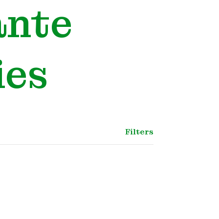
ante
ies
Filters