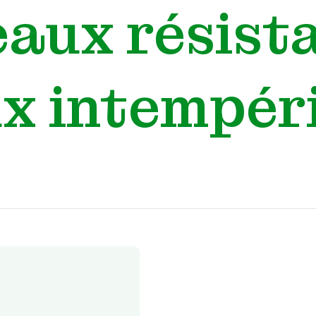
eaux résist
x intempér