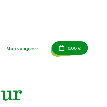
0,00
€
Mon compte
Menu
Toggle
Panier
Validation de la
our
commande