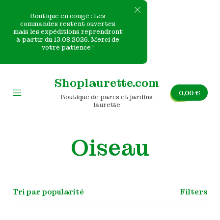
Boutique en congé : Les
commandes restent ouvertes
mais les expéditions reprendront
e
à partir du 13.08.2026. Merci de
votre patience !
nvas
Skip
to
Shoplaurette.com
content
0,00
€
Boutique de parcs et jardins
Mobile
laurette
Menu
Toggle
Oiseau
Filters