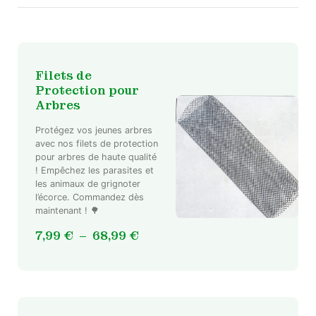
Filets de
Protection pour
Arbres
Protégez vos jeunes arbres
avec nos filets de protection
pour arbres de haute qualité
Ce
! Empêchez les parasites et
produit
les animaux de grignoter
a
l’écorce. Commandez dès
plusieurs
maintenant ! 🌳
variations.
Plage
7,99
€
–
68,99
€
Les
de
options
prix :
peuvent
7,99 €
être
à
choisies