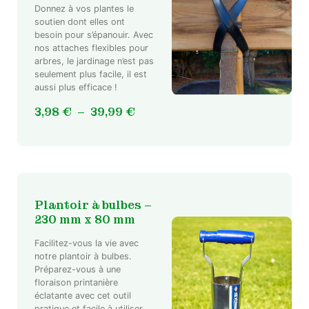
produit
Donnez à vos plantes le
soutien dont elles ont
besoin pour s’épanouir. Avec
Ce
nos attaches flexibles pour
produit
arbres, le jardinage n’est pas
a
seulement plus facile, il est
plusieurs
aussi plus efficace !
variations.
Plage
3,98
€
–
39,99
€
Les
de
options
prix :
peuvent
3,98 €
être
à
choisies
sur
39,99 €
Plantoir à bulbes –
la
230 mm x 80 mm
page
du
Facilitez-vous la vie avec
produit
notre plantoir à bulbes.
Préparez-vous à une
floraison printanière
éclatante avec cet outil
pratique et facile à utiliser.