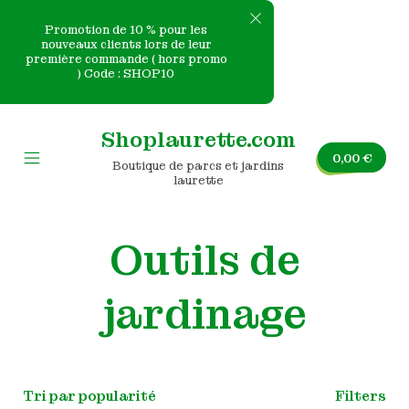
Promotion de 10 % pour les
nouveaux clients lors de leur
première commande ( hors promo
e
) Code : SHOP10
Skip
nvas
to
Shoplaurette.com
content
0,00
€
Boutique de parcs et jardins
Mobile
laurette
Menu
Toggle
Outils de
jardinage
Filters