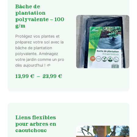
sur
68,99 €
Bâche de
la
plantation
page
polyvalente – 100
du
g/m
produit
Protégez vos plantes et
préparez votre sol avec la
Ce
bâche de plantation
produit
polyvalente. Aménagez
a
votre jardin comme un pro
plusieurs
dès aujourd’hui ! 🌱
variations.
Plage
13,99
€
–
23,99
€
Les
de
options
prix :
peuvent
13,99 €
être
choisies
à
sur
23,99 €
Liens flexibles
la
pour arbres en
page
caoutchouc
du