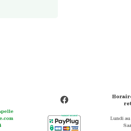
Facebook
Horaire
re
apelle
e.com
Lundi au
4
Sam