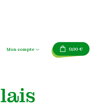
0,00
€
Mon compte
Menu
Toggle
Panier
Validation de la
lais
commande