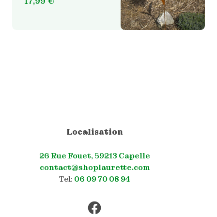
17,99
€
la
page
du
produit
Localisation
26 Rue Fouet, 59213 Capelle
contact@shoplaurette.com
Tel:
06 09 70 08 94
Facebook