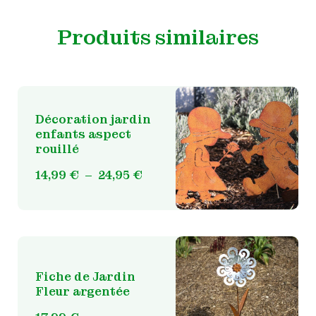
Produits similaires
Décoration jardin
enfants aspect
rouillé
Ce
produit
Plage
14,99
€
–
24,95
€
a
de
plusieurs
prix :
variations.
14,99 €
Les
à
options
24,95 €
peuvent
Fiche de Jardin
être
Fleur argentée
choisies
sur