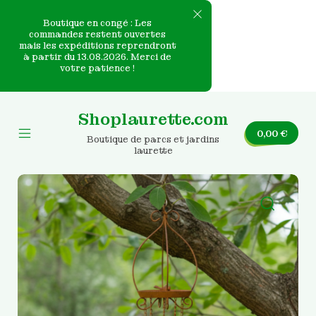
Boutique en congé : Les
commandes restent ouvertes
mais les expéditions reprendront
e
à partir du 13.08.2026. Merci de
votre patience !
nvas
Skip
to
Shoplaurette.com
content
0,00
€
Boutique de parcs et jardins
Mobile
laurette
Menu
Toggle