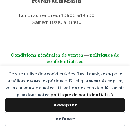
retrait au magasin
Lundi au vendredi 10h00 à 19h00
Samedi 10:00 à 18h00
Conditions générales de ventes
―
politiques de
confidentialités
Ce site utilise des cookies à des fins d’analyse et pour
© All right reserved
améliorer votre expérience. En cliquant sur Accepter,
vous consentez à notre utilisation des cookies. En savoir
Boutique en congé : Les
commandes restent ouvertes
plus dans notre
politique de confidentialité
.
mais les expéditions reprendront
à partir du 13.08.2026. Merci de
Accepter
votre patience !
Préférences des cookies
Refuser