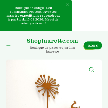
Boutique en congé : Les
commandes restent ouvertes
mais les expéditions reprendront
e
à partir du 13.08.2026. Merci de
votre patience !
nvas
Skip
to
Shoplaurette.com
content
0,00
€
Boutique de parcs et jardins
Mobile
laurette
Menu
Toggle