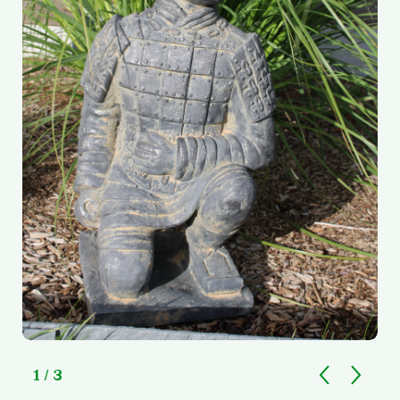
1
/ 3