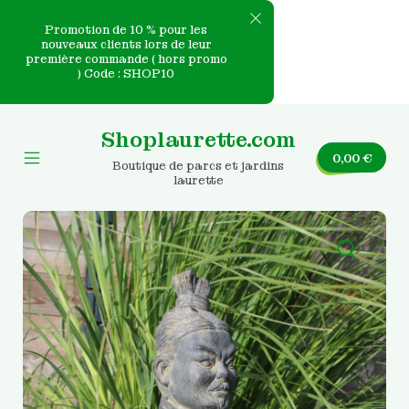
Promotion de 10 % pour les
nouveaux clients lors de leur
première commande ( hors promo
e
) Code : SHOP10
Skip
nvas
to
Shoplaurette.com
content
0,00
€
Boutique de parcs et jardins
Mobile
laurette
Menu
Toggle