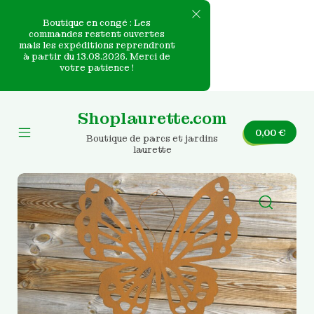
Boutique en congé : Les
commandes restent ouvertes
mais les expéditions reprendront
e
à partir du 13.08.2026. Merci de
votre patience !
nvas
Skip
to
Shoplaurette.com
content
0,00
€
Boutique de parcs et jardins
Mobile
laurette
Menu
Toggle