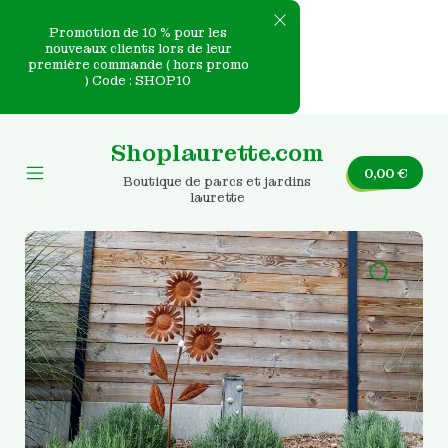
Promotion de 10 % pour les
nouveaux clients lors de leur
première commande ( hors promo
e
) Code : SHOP10
Skip
nvas
to
Shoplaurette.com
content
0,00
€
Boutique de parcs et jardins
Mobile
laurette
Menu
Toggle