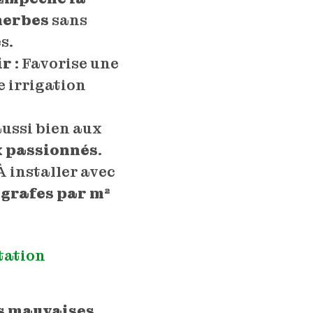
herbes
sans
s.
ir
: Favorise une
e irrigation
aussi bien aux
x passionnés
.
À installer avec
agrafes par m²
tation
es mauvaises