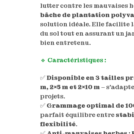
lutter contre les mauvaises h
bâche de plantation polyv
solution idéale. Elle facilite
du sol tout en assurant un ja
bien entretenu.
🔹 Caractéristiques :
✅
Disponible en 3 tailles p
m, 2×5 m et 2×10 m
– s’adapte
projets.
✅
Grammage optimal de 10
parfait équilibre entre
stabi
flexibilité
.
✅
Anti-mauvaises herbes
: