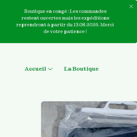
Boutique en congé : Les commandes
restent ouvertes mais les expéditions
reprendront à partir du 13.08.2026. Merci
de votre patience !
Skip
to
content
Accueil
La Boutique
Menu
Toggle
Qui sommes nous ?
Contactez-nous