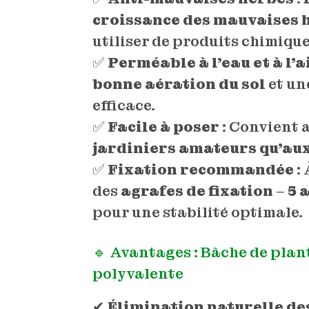
croissance des mauvaises 
utiliser de produits chimique
✅
Perméable à l’eau et à l’a
bonne aération du sol
et un
efficace.
✅
Facile à poser
: Convient 
jardiniers amateurs qu’au
✅
Fixation recommandée
: 
des
agrafes de fixation
–
5 
pour une stabilité optimale.
🔹 Avantages : Bâche de plan
polyvalente
✔
Élimination naturelle d