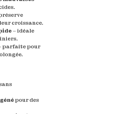
cides.
préserve
 leur croissance.
pide
– idéale
iniers.
 parfaite pour
rolongée.
sans
ygéné
pour des