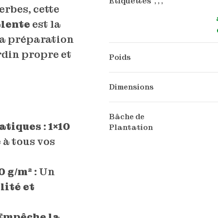
Étiquettes , , ,
erbes, cette
alente
est la
 la préparation
rdin propre et
Poids
Dimensions
Bâche de
ratiques
:
1×10
Plantation
 à tous vos
0 g/m²
: Un
lité et
Empêche la