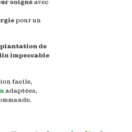
ur soigné
avec
ergie
pour un
 plantation de
rdin impeccable
ion facile,
on
adaptées,
 commande.