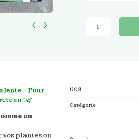
quantité
de
Bâche
de
plantation
polyvalente
-
100
g/m
UGS
alente – Pour
etenu ! 🌿
Catégorie
 comme un
 vos plantes ou