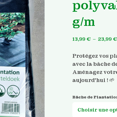
polyva
g/m
13,99
€
–
23,99
€
Protégez vos pl
avec la bâche d
Aménagez votre
aujourd’hui ! 🌱
Bâche de Plantatio