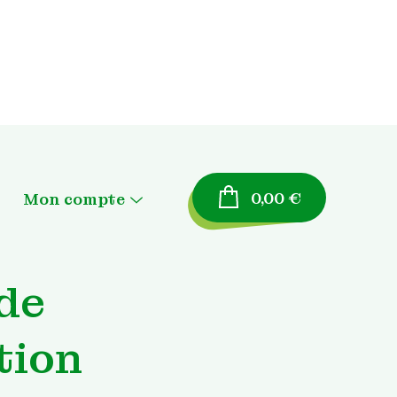
0,00
€
Mon compte
Menu
Toggle
Panier
de
Validation de la
commande
tion