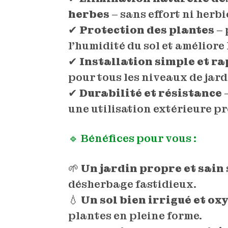
herbes
– sans effort ni herbi
✔
Protection des plantes
– 
l’humidité du sol et améliore
✔
Installation simple et ra
pour tous les niveaux de jard
✔
Durabilité et résistance
–
une utilisation extérieure p
🔹 Bénéfices pour vous :
🌱
Un jardin propre et sain
désherbage fastidieux.
💧
Un sol bien irrigué et ox
plantes en pleine forme.