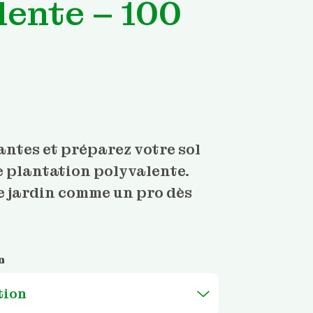
lente – 100
Plage
de
prix :
13,99 €
antes et préparez votre sol
à
23,99 €
e plantation polyvalente.
 jardin comme un pro dès
n