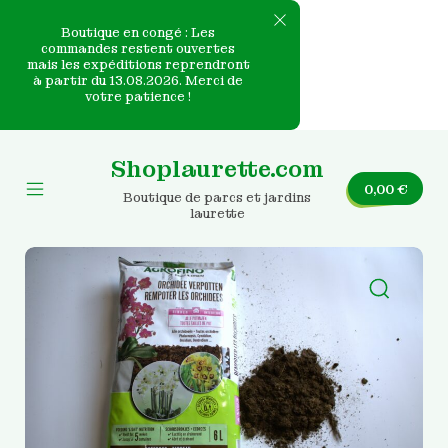
Boutique en congé : Les
commandes restent ouvertes
mais les expéditions reprendront
e
à partir du 13.08.2026. Merci de
votre patience !
nvas
Skip
to
Shoplaurette.com
content
0,00
€
Boutique de parcs et jardins
Mobile
laurette
Menu
Toggle