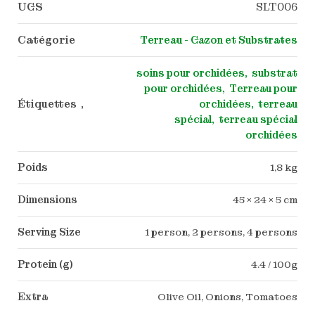
UGS
SLT006
Catégorie
Terreau - Gazon et Substrates
soins pour orchidées
substrat
pour orchidées
Terreau pour
Étiquettes ,
orchidées
terreau
spécial
terreau spécial
orchidées
Poids
1,8 kg
Dimensions
45 × 24 × 5 cm
Serving Size
1 person, 2 persons, 4 persons
Protein (g)
4.4 / 100g
Extra
Olive Oil, Onions, Tomatoes