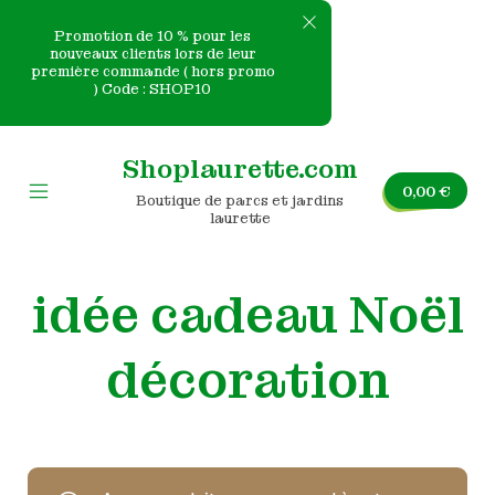
Promotion de 10 % pour les
nouveaux clients lors de leur
première commande ( hors promo
e
) Code : SHOP10
Skip
nvas
to
Shoplaurette.com
content
0,00
€
Boutique de parcs et jardins
Mobile
laurette
Menu
Toggle
idée cadeau Noël
décoration