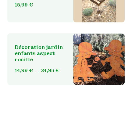
15,99
€
Décoration jardin
enfants aspect
rouillé
Ce
produit
Plage
14,99
€
–
24,95
€
a
de
plusieurs
prix :
variations.
14,99 €
Les
à
options
24,95 €
peuvent
être
choisies
sur