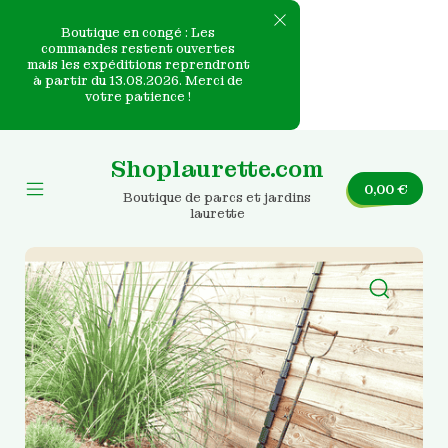
Boutique en congé : Les
commandes restent ouvertes
mais les expéditions reprendront
e
à partir du 13.08.2026. Merci de
votre patience !
nvas
Skip
to
Shoplaurette.com
content
0,00
€
Boutique de parcs et jardins
Mobile
laurette
Menu
Toggle