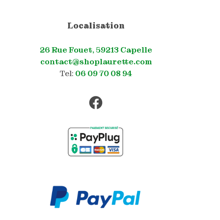
la
page
du
Localisation
produit
26 Rue Fouet, 59213 Capelle
contact@shoplaurette.com
Tel:
06 09 70 08 94
Facebook