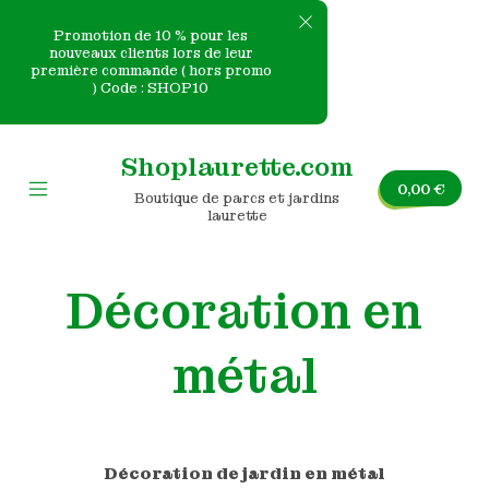
Promotion de 10 % pour les
nouveaux clients lors de leur
première commande ( hors promo
e
) Code : SHOP10
Skip
nvas
to
Shoplaurette.com
content
0,00
€
Boutique de parcs et jardins
Mobile
laurette
Menu
Toggle
Décoration en
métal
Décoration de jardin en métal