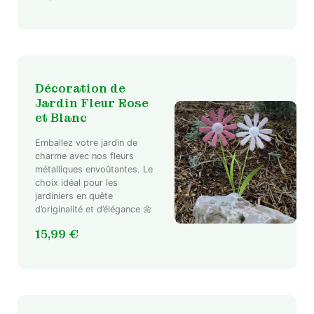
Les
options
peuvent
être
choisies
sur
Décoration de
la
Jardin Fleur Rose
page
et Blanc
du
Emballez votre jardin de
produit
charme avec nos fleurs
métalliques envoûtantes. Le
choix idéal pour les
jardiniers en quête
d’originalité et d’élégance 🌼
15,99
€