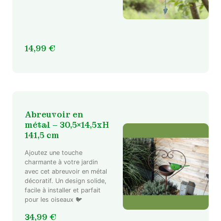
14,99
€
Abreuvoir en
métal – 30,5×14,5xH
141,5 cm
Ajoutez une touche
charmante à votre jardin
Ce
avec cet abreuvoir en métal
décoratif. Un design solide,
produit
facile à installer et parfait
a
pour les oiseaux 🐦
plusieurs
variations.
34,99
€