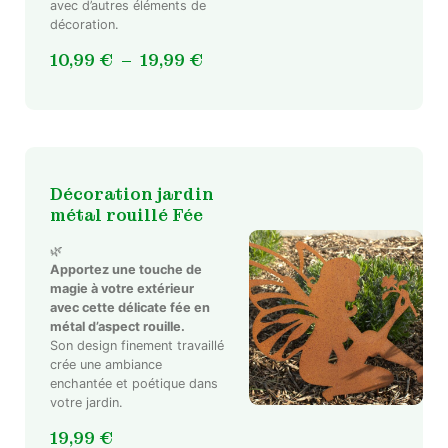
variations.
avec d’autres éléments de
décoration.
Les
options
Plage
10,99
€
–
19,99
€
peuvent
de
être
prix :
choisies
10,99 €
sur
à
la
19,99 €
page
Décoration jardin
du
métal rouillé Fée
produit
🌿
Apportez une touche de
magie à votre extérieur
avec cette délicate fée en
métal d’aspect rouille.
Son design finement travaillé
crée une ambiance
enchantée et poétique dans
votre jardin.
19,99
€