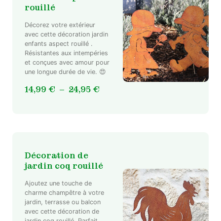
rouillé
Décorez votre extérieur
avec cette décoration jardin
Ce
enfants aspect rouillé .
Résistantes aux intempéries
produit
et conçues avec amour pour
a
une longue durée de vie. 😍
plusieurs
variations.
Plage
14,99
€
–
24,95
€
Les
de
options
prix :
peuvent
14,99 €
être
à
choisies
24,95 €
sur
Décoration de
la
jardin coq rouillé
page
du
Ajoutez une touche de
charme champêtre à votre
produit
jardin, terrasse ou balcon
avec cette décoration de
jardin coq rouillé. Parfait