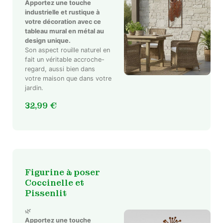
Apportez une touche
industrielle et rustique à
votre décoration avec ce
tableau mural en métal au
Ce
design unique.
produit
Son aspect rouille naturel en
a
fait un véritable accroche-
plusieurs
regard, aussi bien dans
variations.
votre maison que dans votre
jardin.
Les
options
32,99
€
peuvent
être
choisies
sur
la
page
Figurine à poser
du
Coccinelle et
produit
Pissenlit
🌿
Apportez une touche