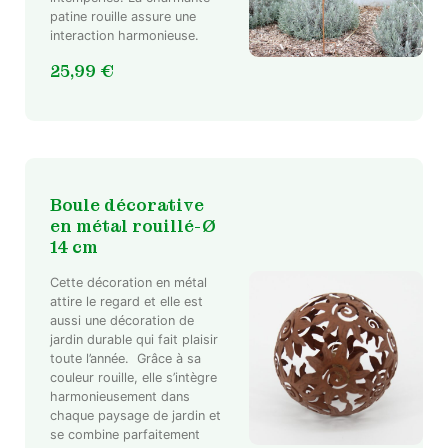
patine rouille assure une
interaction harmonieuse.
25,99
€
Boule décorative
en métal rouillé-Ø
14 cm
Cette décoration en métal
attire le regard et elle est
aussi une décoration de
jardin durable qui fait plaisir
toute l’année. Grâce à sa
Ce
couleur rouille, elle s’intègre
produit
harmonieusement dans
a
chaque paysage de jardin et
plusieurs
se combine parfaitement