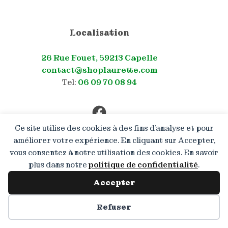
Localisation
26 Rue Fouet, 59213 Capelle
contact@shoplaurette.com
Tel:
06 09 70 08 94
Facebook
Ce site utilise des cookies à des fins d’analyse et pour
améliorer votre expérience. En cliquant sur Accepter,
vous consentez à notre utilisation des cookies. En savoir
Boutique en congé : Les
commandes restent ouvertes
plus dans notre
politique de confidentialité
.
mais les expéditions reprendront
à partir du 13.08.2026. Merci de
Accepter
votre patience !
Préférences des cookies
Refuser