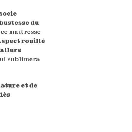
socie
obustesse du
èce maîtresse
aspect rouillé
e
allure
ui sublimera
ature et de
 dès