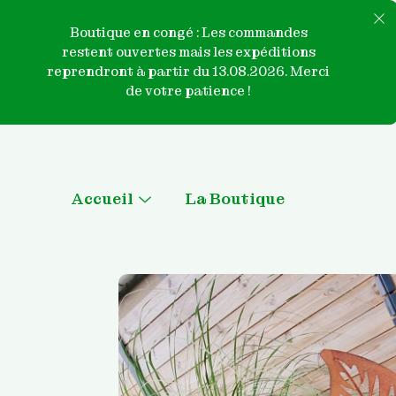
Boutique en congé : Les commandes
restent ouvertes mais les expéditions
reprendront à partir du 13.08.2026. Merci
de votre patience !
Skip
to
content
Accueil
La Boutique
Menu
Toggle
Qui sommes nous ?
Contactez-nous