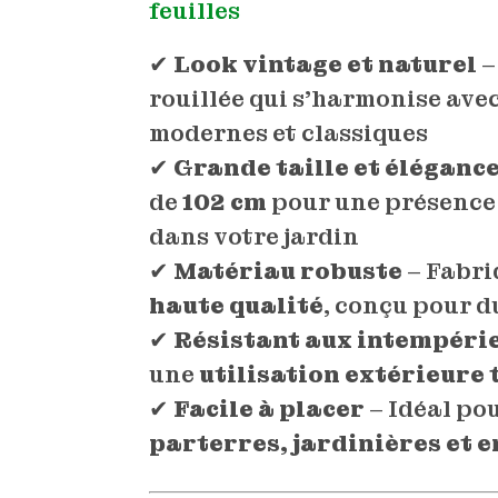
feuilles
✔
Look vintage et naturel
–
rouillée qui s’harmonise avec
modernes et classiques
✔
Grande taille et éléganc
de
102 cm
pour une présence
dans votre jardin
✔
Matériau robuste
– Fabri
haute qualité
, conçu pour d
✔
Résistant aux intempéri
une
utilisation extérieure 
✔
Facile à placer
– Idéal po
parterres, jardinières et 