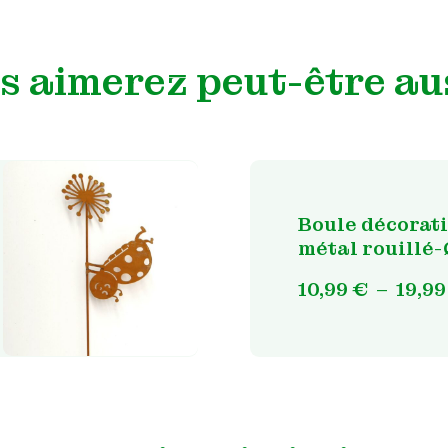
s aimerez peut-être au
Boule décorat
métal rouillé-
10,99
€
–
19,9