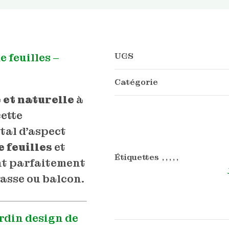
UGS
e feuilles –
Catégorie
 et naturelle
à
cette
tal d’aspect
e feuilles
et
Étiquettes , , , , ,
nt parfaitement
rasse ou balcon.
ardin design de