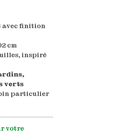
 avec finition
102 cm
uilles, inspiré
ardins,
s verts
oin particulier
r votre