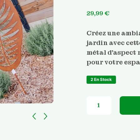
29,99
€
Créez une ambia
jardin avec cet
métal d’aspect r
pour votre espa
2 En Stock
quantité de Décoratio