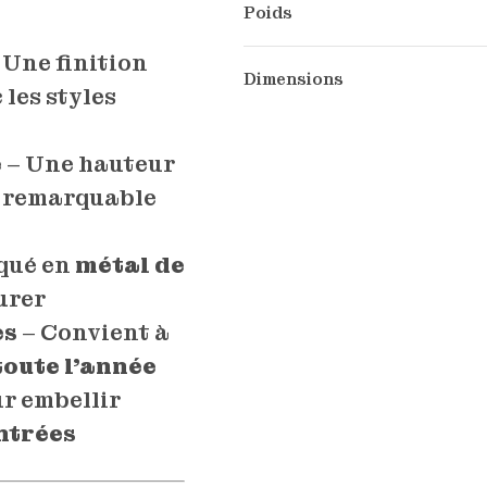
Poids
 Une finition
Dimensions
 les styles
e
– Une hauteur
 remarquable
qué en
métal de
urer
es
– Convient à
toute l’année
ur embellir
entrées