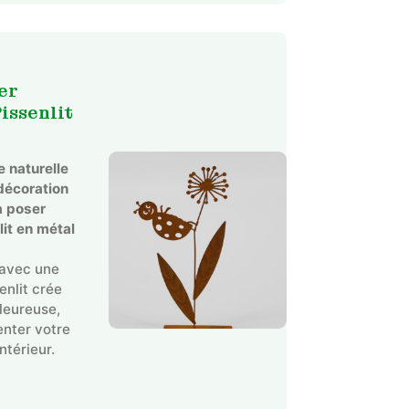
er
issenlit
 naturelle
décoration
à poser
lit en métal
 avec une
enlit crée
leureuse,
enter votre
ntérieur.