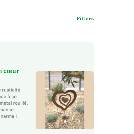
Filters
en cœur
 rusticité
âce à ce
métal rouillé.
biance
charme !