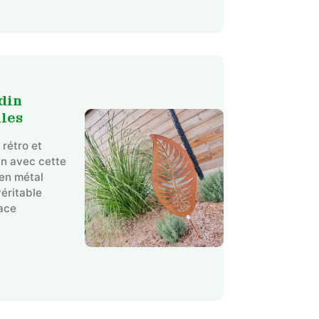
din
lles
rétro et
in avec cette
en métal
véritable
pace