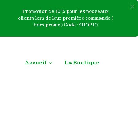
Promotion de 10 % pour les nouveaux
clients lors de leur première commande (
hors promo ) Code : SHOP10
Skip
to
content
Accueil
La Boutique
Menu
Toggle
Qui sommes nous ?
Contactez-nous