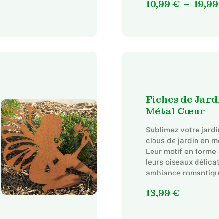
10,99
€
–
19,9
Fiches de Jard
Métal Cœur
Sublimez votre jard
clous de jardin en mé
Leur motif en forme
leurs oiseaux délica
ambiance romantiqu
13,99
€