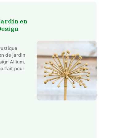
jardin en
Design
rustique
n de jardin
sign Allium.
parfait pour