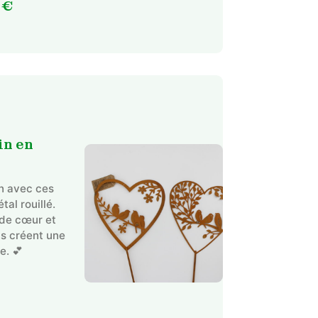
Plage
9
€
options
de
peuvent
prix :
être
10,99 €
choisies
à
sur
la
19,99 €
page
du
in en
produit
in avec ces
tal rouillé.
 de cœur et
ts créent une
e. 💕