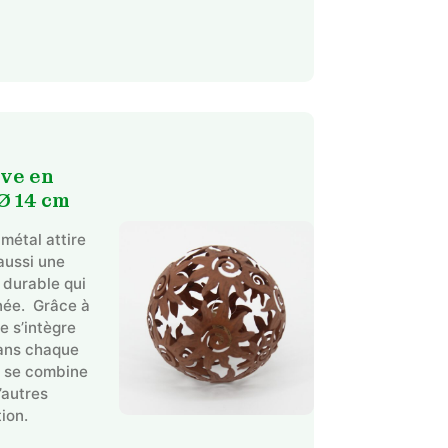
ive en
Ø 14 cm
métal attire
 aussi une
 durable qui
année. Grâce à
Ce
le s’intègre
ans chaque
produit
t se combine
a
’autres
plusieurs
ion.
variations.
Les