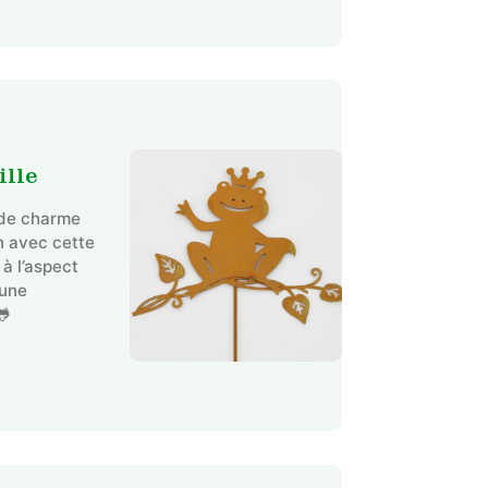
ille
 de charme
in avec cette
 à l’aspect
 une
🐸