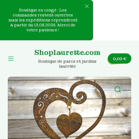
Boutique en congé : Les
commandes restent ouvertes
mais les expéditions reprendront
e
à partir du 13.08.2026. Merci de
votre patience !
nvas
Skip
to
Shoplaurette.com
content
0,00
€
Boutique de parcs et jardins
Mobile
laurette
Menu
Toggle