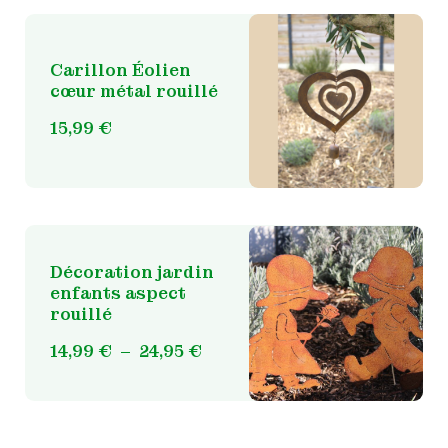
Carillon Éolien
cœur métal rouillé
15,99
€
Décoration jardin
enfants aspect
rouillé
Ce
produit
Plage
14,99
€
–
24,95
€
a
de
plusieurs
prix :
variations.
14,99 €
Les
à