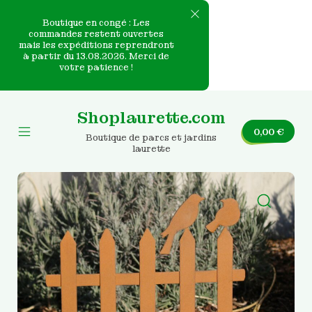
Boutique en congé : Les
commandes restent ouvertes
mais les expéditions reprendront
e
à partir du 13.08.2026. Merci de
votre patience !
nvas
Skip
to
Shoplaurette.com
content
0,00
€
Boutique de parcs et jardins
Mobile
laurette
Menu
Toggle