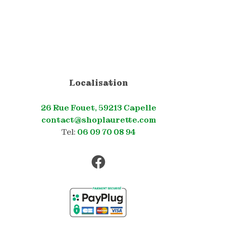
options
24,95 €
peuvent
être
choisies
sur
la
page
du
Localisation
produit
26 Rue Fouet, 59213 Capelle
contact@shoplaurette.com
Tel:
06 09 70 08 94
Facebook