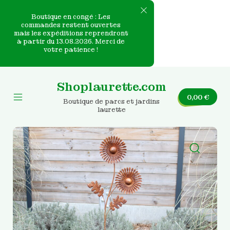
Boutique en congé : Les
commandes restent ouvertes
mais les expéditions reprendront
e
à partir du 13.08.2026. Merci de
votre patience !
nvas
Skip
to
Shoplaurette.com
content
0,00
€
Boutique de parcs et jardins
Mobile
laurette
Menu
Toggle