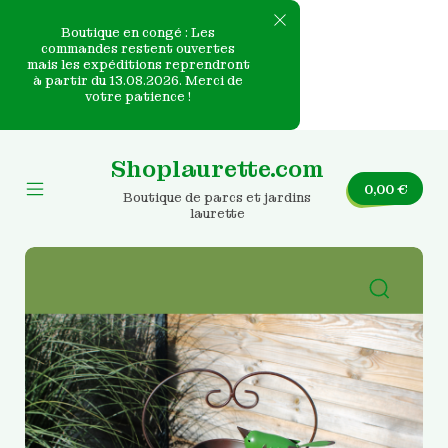
Boutique en congé : Les
commandes restent ouvertes
mais les expéditions reprendront
e
à partir du 13.08.2026. Merci de
votre patience !
nvas
Skip
to
Shoplaurette.com
content
0,00
€
Boutique de parcs et jardins
Mobile
laurette
Menu
Toggle