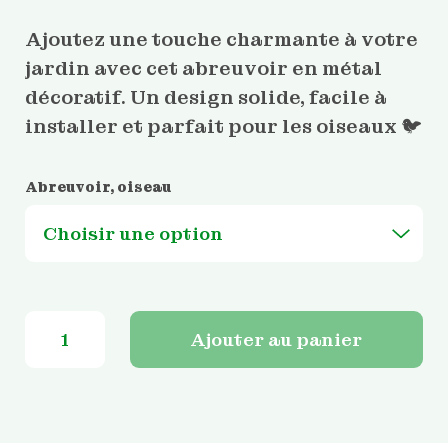
Ajoutez une touche charmante à votre
jardin avec cet abreuvoir en métal
décoratif. Un design solide, facile à
installer et parfait pour les oiseaux 🐦
Abreuvoir, oiseau
quantité
Ajouter au panier
de
Abreuvoir
en
métal
-
30,5x14,5xH
141,5