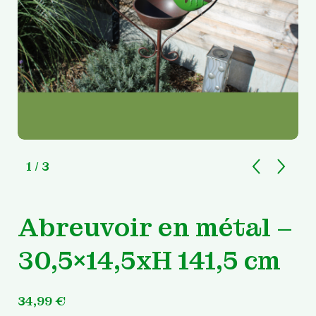
1
/ 3
Abreuvoir en métal –
30,5×14,5xH 141,5 cm
34,99
€