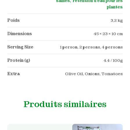
saines
rétention d'eau pour les
plantes
Poids
3,2 kg
Dimensions
45 × 23 × 10 cm
Serving Size
1 person, 2 persons, 4 persons
Protein (g)
4.4 / 100g
Extra
Olive Oil, Onions, Tomatoes
Produits similaires