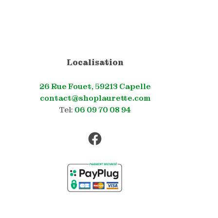
être
choisies
sur
la
page
du
Localisation
produit
26 Rue Fouet, 59213 Capelle
contact@shoplaurette.com
Tel:
06 09 70 08 94
Facebook