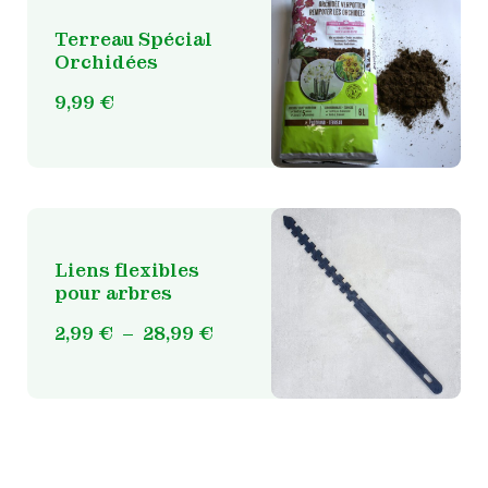
Terreau Spécial
Orchidées
9,99
€
Liens flexibles
pour arbres
Ce
Plage
2,99
€
–
28,99
€
produit
de
a
prix :
plusieurs
variations.
2,99 €
Les
à
options
28,99 €
peuvent