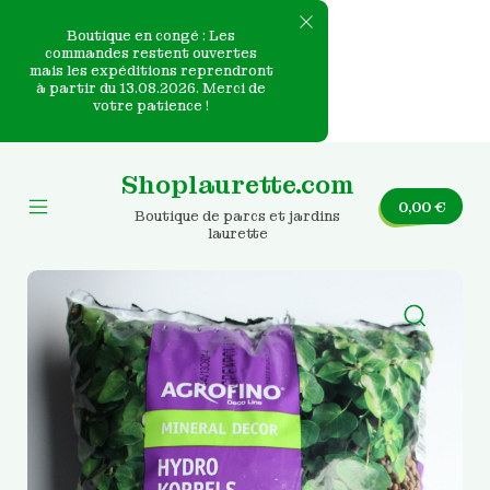
Boutique en congé : Les
commandes restent ouvertes
mais les expéditions reprendront
e
à partir du 13.08.2026. Merci de
votre patience !
nvas
Skip
to
Shoplaurette.com
content
0,00
€
Boutique de parcs et jardins
Mobile
laurette
Menu
Toggle