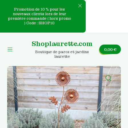
Promotion de 10 % pour les
nouveaux clients lors de leur
première commande ( hors promo
e
) Code : SHOP10
Skip
nvas
to
Shoplaurette.com
content
0,00
€
Boutique de parcs et jardins
Mobile
laurette
Menu
Toggle