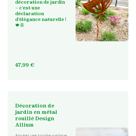
décoration de jardin
– c’est une
déclaration
d’élégance naturelle !
🍁🦋
47,99
€
Décoration de
jardin en métal
rouillé Design
Allium
Ajoutez une touche rustique