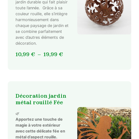
jardin durable qui fait plaisir
toute l’année. Grâce à sa
Ce
couleur rouille, elle s’intègre
produit
harmonieusement dans
a
chaque paysage de jardin et
plusieurs
se combine parfaitement
variations.
avec d’autres éléments de
décoration.
Les
options
Plage
10,99
€
–
19,99
€
peuvent
de
être
prix :
choisies
10,99 €
sur
à
la
19,99 €
page
Décoration jardin
du
métal rouillé Fée
produit
🌿
Apportez une touche de
magie à votre extérieur
avec cette délicate fée en
métal d’aspect rouille.