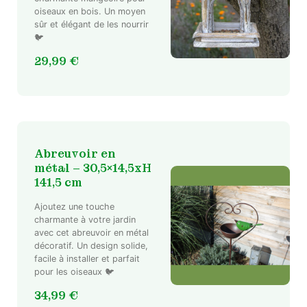
oiseaux en bois. Un moyen
sûr et élégant de les nourrir
🐦
29,99
€
Abreuvoir en
métal – 30,5×14,5xH
141,5 cm
Ajoutez une touche
charmante à votre jardin
Ce
avec cet abreuvoir en métal
décoratif. Un design solide,
produit
facile à installer et parfait
a
pour les oiseaux 🐦
plusieurs
variations.
34,99
€