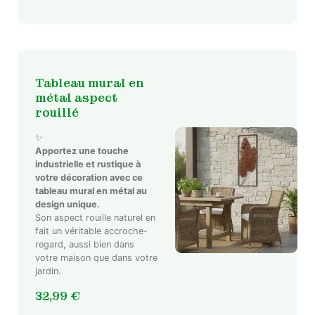
Les
options
peuvent
être
choisies
sur
Tableau mural en
la
métal aspect
page
rouillé
du
✨
produit
Apportez une touche
industrielle et rustique à
votre décoration avec ce
tableau mural en métal au
Ce
design unique.
produit
Son aspect rouille naturel en
a
fait un véritable accroche-
plusieurs
regard, aussi bien dans
variations.
votre maison que dans votre
jardin.
Les
options
32,99
€
peuvent