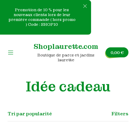
Promotion de 10 % pour les
nouveaux clients lors de leur
première commande ( hors promo
e
) Code : SHOP10
Skip
nvas
to
Shoplaurette.com
content
0,00
€
Boutique de parcs et jardins
Mobile
laurette
Menu
Toggle
Idée cadeau
Filters