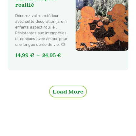
rouillé
Décorez votre extérieur
avec cette décoration jardin
Ce
enfants aspect rouillé .
Résistantes aux intempéries
produit
et conçues avec amour pour
a
une longue durée de vie. 😍
plusieurs
variations.
Plage
14,99
€
–
24,95
€
Les
de
options
prix :
peuvent
14,99 €
être
à
choisies
Load More
24,95 €
sur
la
page
du
produit