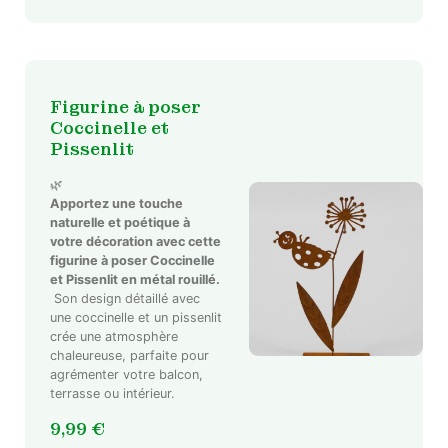
être
choisies
sur
la
page
Figurine à poser
du
Coccinelle et
produit
Pissenlit
🌿
Apportez une touche
naturelle et poétique à
votre décoration avec cette
figurine à poser Coccinelle
et Pissenlit en métal rouillé.
Son design détaillé avec
une coccinelle et un pissenlit
crée une atmosphère
chaleureuse, parfaite pour
agrémenter votre balcon,
terrasse ou intérieur.
9,99
€