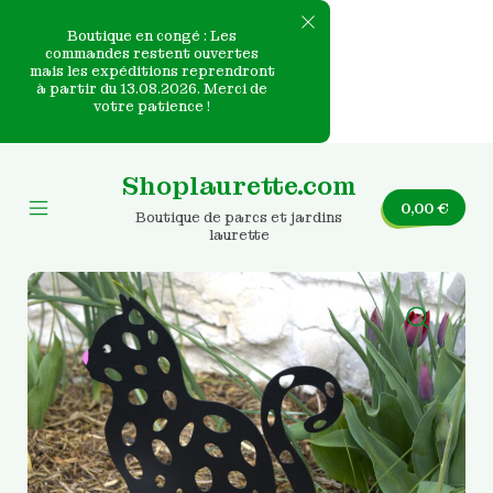
Boutique en congé : Les
commandes restent ouvertes
mais les expéditions reprendront
e
à partir du 13.08.2026. Merci de
votre patience !
nvas
Skip
to
Shoplaurette.com
content
0,00
€
Boutique de parcs et jardins
Mobile
laurette
Menu
Toggle