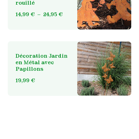
rouillé
Ce
produit
Plage
14,99
€
–
24,95
€
a
de
plusieurs
prix :
variations.
14,99 €
Les
à
options
24,95 €
peuvent
Décoration Jardin
être
en Métal avec
choisies
Papillons
sur
19,99
€
la
page
du
produit