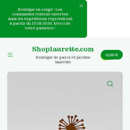
Boutique en congé : Les
commandes restent ouvertes
mais les expéditions reprendront
e
à partir du 13.08.2026. Merci de
votre patience !
nvas
Skip
to
Shoplaurette.com
content
0,00
€
Boutique de parcs et jardins
Mobile
laurette
Menu
Toggle