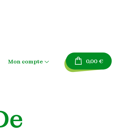
0,00
€
Mon compte
Menu
Toggle
Panier
Validation de la
De
commande