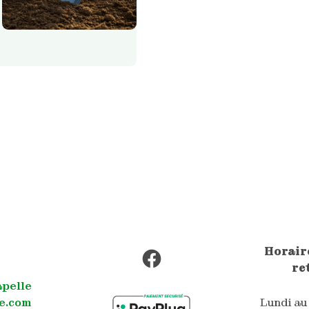
Facebook
Horaire
re
apelle
e.com
Lundi au