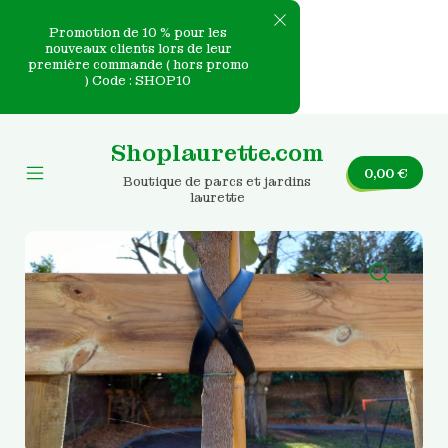
Promotion de 10 % pour les
nouveaux clients lors de leur
première commande ( hors promo
e
) Code : SHOP10
Skip
nvas
to
Shoplaurette.com
content
0,00
€
Boutique de parcs et jardins
Mobile
laurette
Menu
Toggle