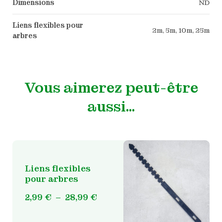
Dimensions
ND
Liens flexibles pour
2m, 5m, 10m, 25m
arbres
Vous aimerez peut-être
aussi…
Liens flexibles
pour arbres
Ce
Plage
2,99
€
–
28,99
€
produit
de
a
prix :
plusieurs