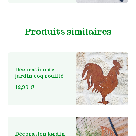
variations.
2,99 €
Les
à
options
28,99 €
peuvent
Produits similaires
être
choisies
sur
la
page
du
Décoration de
produit
jardin coq rouillé
12,99
€
Décoration jardin