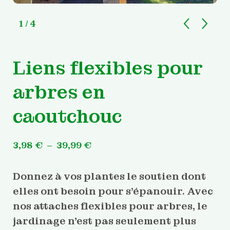
1
/ 4
Liens flexibles pour
arbres en
caoutchouc
Plage
3,98
€
–
39,99
€
de
prix :
3,98 €
Donnez à vos plantes le soutien dont
à
39,99 €
elles ont besoin pour s’épanouir. Avec
nos attaches flexibles pour arbres, le
jardinage n’est pas seulement plus