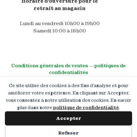
Horaire d'ouverture pour le
retrait au magasin
Lundi au vendredi 10h00 à 19h00
Samedi 10:00 à 18h00
Conditions générales de ventes
―
politiques de
confidentialités
Ce site utilise des cookies à des fins d’analyse et pour
© All right reserved
améliorer votre expérience. En cliquant sur Accepter,
vous consentez à notre utilisation des cookies. En savoir
Boutique en congé : Les
commandes restent ouvertes
plus dans notre
politique de confidentialité
.
mais les expéditions reprendront
à partir du 13.08.2026. Merci de
Accepter
votre patience !
Préférences des cookies
Refuser