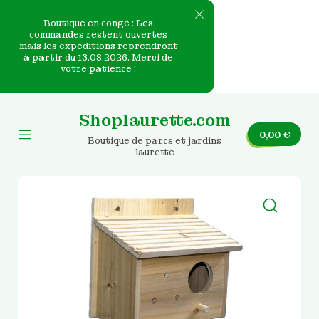
Boutique en congé : Les
commandes restent ouvertes
mais les expéditions reprendront
e
à partir du 13.08.2026. Merci de
votre patience !
nvas
Skip
to
Shoplaurette.com
content
0,00
€
Boutique de parcs et jardins
Mobile
laurette
Menu
Toggle