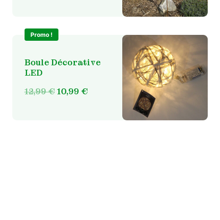
Promo !
Boule Décorative
LED
Le
Le
12,99
€
10,99
€
prix
prix
initial
actuel
était :
est :
12,99 €.
10,99 €.