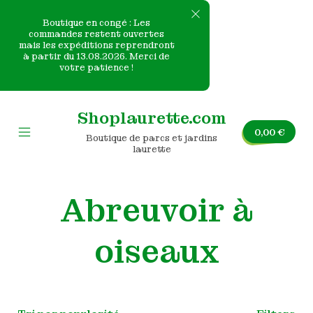
Boutique en congé : Les
commandes restent ouvertes
mais les expéditions reprendront
e
à partir du 13.08.2026. Merci de
votre patience !
nvas
Skip
to
Shoplaurette.com
content
0,00
€
Boutique de parcs et jardins
Mobile
laurette
Menu
Toggle
Abreuvoir à
oiseaux