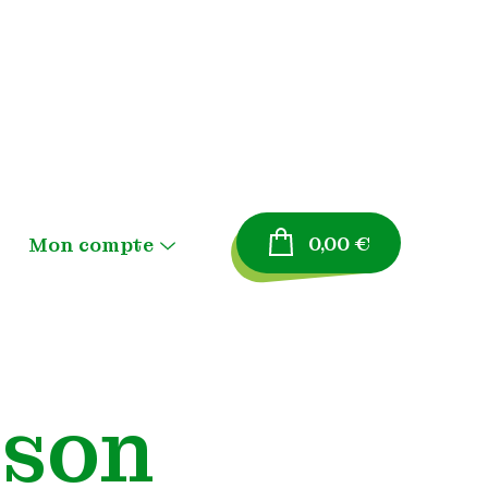
0,00
€
Mon compte
Menu
Toggle
Panier
Validation de la
ison
commande