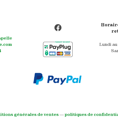
Facebook
Horaire
re
apelle
e.com
Lundi au
4
Sam
itions générales de ventes
―
politiques de confidenti