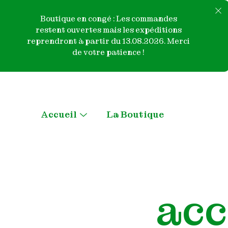
Boutique en congé : Les commandes
restent ouvertes mais les expéditions
reprendront à partir du 13.08.2026. Merci
de votre patience !
Skip
to
content
Accueil
La Boutique
Menu
Toggle
Qui sommes nous ?
Contactez-nous
acc