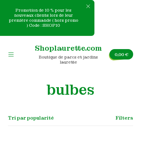
Promotion de 10 % pour les
nouveaux clients lors de leur
première commande ( hors promo
e
) Code : SHOP10
Skip
nvas
to
Shoplaurette.com
content
0,00
€
Boutique de parcs et jardins
Mobile
laurette
Menu
Toggle
bulbes
Filters