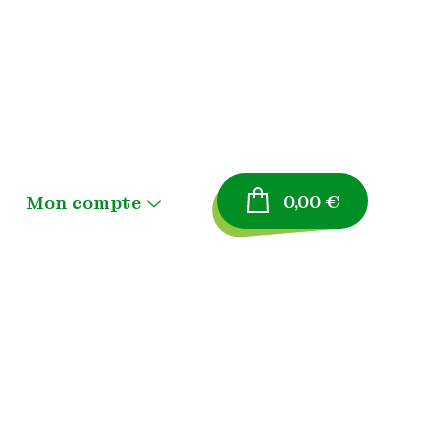
0,00
€
Mon compte
Menu
Toggle
Panier
Validation de la
n
commande