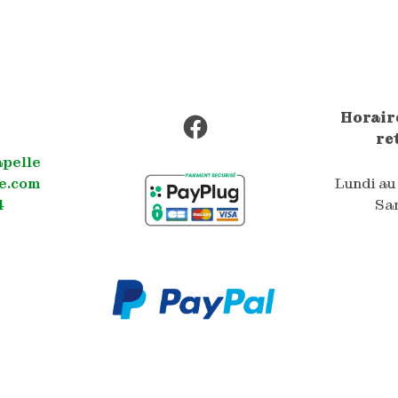
Facebook
Horaire
re
apelle
e.com
Lundi au
4
Sam