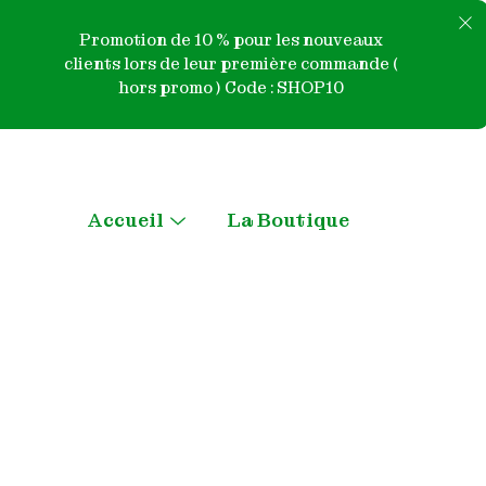
Promotion de 10 % pour les nouveaux
clients lors de leur première commande (
hors promo ) Code : SHOP10
Skip
to
content
Accueil
La Boutique
Menu
Toggle
Qui sommes nous ?
Contactez-nous