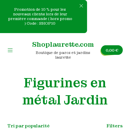
Promotion de 10 % pour les
nouveaux clients lors de leur
première commande ( hors promo
e
) Code : SHOP10
Skip
nvas
to
Shoplaurette.com
content
0,00
€
Boutique de parcs et jardins
Mobile
laurette
Menu
Toggle
Figurines en
métal Jardin
Filters