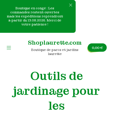
Boutique en congé : Les
commandes restent ouvertes
mais les expéditions reprendront
e
à partir du 13.08.2026. Merci de
votre patience !
nvas
Skip
to
Shoplaurette.com
content
0,00
€
Boutique de parcs et jardins
Mobile
laurette
Menu
Toggle
Outils de
jardinage pour
les