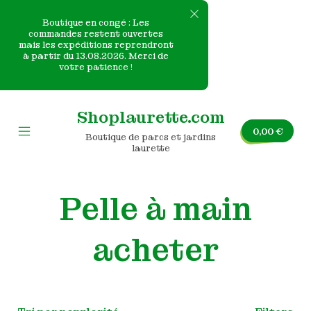
Boutique en congé : Les
commandes restent ouvertes
mais les expéditions reprendront
e
à partir du 13.08.2026. Merci de
votre patience !
nvas
Skip
to
Shoplaurette.com
content
0,00
€
Boutique de parcs et jardins
Mobile
laurette
Menu
Toggle
Pelle à main
acheter