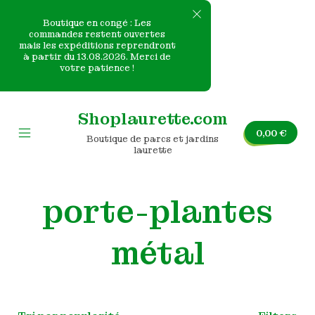
Boutique en congé : Les
commandes restent ouvertes
mais les expéditions reprendront
e
à partir du 13.08.2026. Merci de
votre patience !
nvas
Skip
to
Shoplaurette.com
content
0,00
€
Boutique de parcs et jardins
Mobile
laurette
Menu
Toggle
porte-plantes
métal