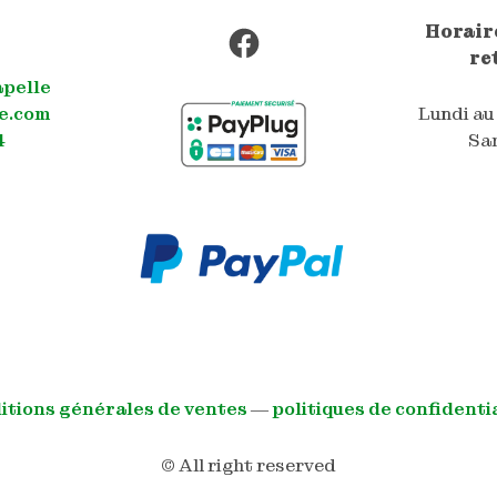
Facebook
Horaire
re
apelle
e.com
Lundi au
4
Sam
itions générales de ventes
―
politiques de confidenti
© All right reserved